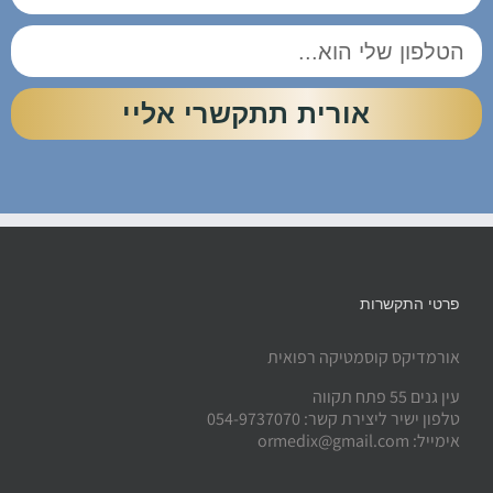
אורית תתקשרי אליי
פרטי התקשרות
אורמדיקס קוסמטיקה רפואית
עין גנים 55 פתח תקווה
טלפון ישיר ליצירת קשר: 054-9737070
אימייל: ormedix@gmail.com