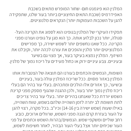
המלנין הוא פיגמנט חום- שחור המופרש מתאים בשכבת
האפידרמיס (שכבת התאים החיצוניים ביותר בעור שלנו, שתפקידה
להגן על השכבות העמוקות יותר) הנקראים מלנוציטים.
תפקידו העיקרי של המלנין בגופינו הוא לספוג את הקרינה העל-
סגולה, יותר נכון לבלוע אותה. כך הוא מגן על גופינו ועורנו מפני
הקרינה. ככל שאנו נחשפים יותר לשמש ישירה, כך מפרישים
המלנוציטים יותר מלנין והופכים את עורנו לכהה יותר, וקיבלנו את
השיזוף. המלנין נמצא בעיקר בעור, אך מצוי גם בשיער
ובעיניים. צבע עיניים ירוק או כחול מעידים על ריכוז נמוך של מלנין.
השומות, הנמשים והכתמים בעורנו הם תוצאה של הצטברות אותו
המלנין באזור מסוים. ככל שריכוז המלנין עולה בעור, בעיניים
ובשיער, כך אזורים אלו הולכים ומתכהים. בעלי עור בהיר הם בעלי
ריכוז מלנין נמוך יותר בעור, ולכן ההגנה שהגוף מספק מפני קרינת
השמש יורדת ככל שאנחנו בהירים יותר. בעלי עור בהיר צריכים
לתת תשומת לב יתרה לזמן השהייה שלהם בשמש, טווח השהייה,
באילו שעות (שמש ישירה בין 14-16) וכיו"ב. בכל מקרה, רצוי להגן
על העור בעזרת קרם הגנה מפני השמש, שרוולים ארוכים, כובע
רחב שוליים ומשקפי שמש. הנמשים/בהרות השמש וכתמים על פני
העור שכיחים יותר אצל בעלי העור הבהיר, לאחר חשיפות לשמש,