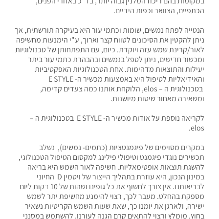
במקומות בהם ריכוז המלנין גבוה יותר, בד"כ באזורי הפנים,
הכתפיים, הצוואר וכפות הידיים.
הנטייה לפתח נמשים, שומות וכתמי עור היא בעיקרה תורשתית, אך
ניתן להקטין את הסיכונים לטווח קצר וארוך, ע"י הימנעות מחשיפה
לאור/קרינת שמש עזה ויוקדת. כיום, עם התפתחותן של טכנולוגיות
ומכשור חדישים, ניתן לטפל בנמשים ובהבהרת כתמי עור ביתר
יעילות והתוצאות מדהימות. אחת הטכנולוגיות האפקטיביות
והאידיאליות לטיפול היא באמצעות מכשיר ה- E STYLE
בטכנולוגית ה – elos, הלוקחת אותנו כמה צעדים קדימה,
ומשאירה מאחור שיטות מיושנות.
לקריאה נוספת על אודות מכשיר ה- E STYLE בטכנולוגית ה –
elos.
במקרים מסוימים של פיגמנטציות (כתמים- נמשים), נשלב
תכשירים נוגדי פיגמנט וטיפולי פילינג למקסום הטיפול הטכנולוגי,
להשגת תוצאות אופטימאליות. חשיפה לאור השמש היא בריאה
במינון הנכון, היא עוזרת בתהליך הייצור של ויטמין D החיוני
לבריאותנו. אין צורך לחשוף את כל גופינו ושהות של 10 דקות ליום
מספקת בהחלט. מעבר לכך, רצוי להימנע מחשיפת יתר לשמש
ישירה, ולארגן את יומנו כך, שאת שעות השמש הקריטיות נשאיר
בחוץ. מומלץ ורצוי להתאים קרם הגנה לעורנו, להשתמש במסנני