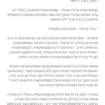
רפואי, במרכז רפואי
קוסמטיקאית פרא-רפואית – קוסמטיקאית מוסמכת, בעלת ידע
קליני ושיטות עבודה מתקדמות אשר השתלמה וממשיכה להשתלם
ולהתעדכן בידע קליני ללא הפסקה.
* הגדרות אלו – מתורגמות מאנגלית
שימו לב – חומרים פעילים אינם מוזכרים כאן. השימוש בחברה זו או
אחרת או בפילינג זה או אחר, אינם מגדירים את הקוסמטיקאית
כרפואית. הידע – הוא המבדיל בין קוסמטיקאית, לקוסמטיקאית
רפואית הידע הרפואי, הוא הכוח האמיתי, צורת המחשבה וההבנה,
הם כלי עבודה של הקוסמטיקאית הרפואית והפרא-רפואית.
שיתופי פעולה בין רופאים לקוסמטיקאיות וקוסמטיקאיים רפואיים
האפשרויות לשיתופי פעולה הינם רבות ומגוונות מאוד. בסיס שיתוף
הפעולה הינו כבוד הדדי ורווחה כלכלית לשני הצדדים.כבוד הדדי,
מגיע מתוך היכרות מקצועית של הקוסמטיקאית הרפואית, להוכיר
את עבודתו של המנתח הפלסטי ורופא העור.
ומאידך גיסא, על הרופא לוודא שהקוסמטיקאית, בעלת ידע אמיתי,
שיטות עבודה קליניות, טרמינולוגיה רפואית והבנה של עבודת
הרופא. ככל שלקוסמטיקאית יותר ידע – הן בתחום העור והן בתחום