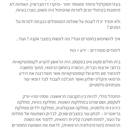
בעזרתסקלפל מיוחד ומאוחר יותר –מיקרו דרמברשיין. האחיות לא
מיומנות בטיפולי פנים למרות שהטיפול היה פשוט, נוצרו בעיות.
ולא תמיד יכלו לענות על שאלות המטופלים כגון:מה למרוח על
הפנים ?
איך להשתמש בחומרים ועוד? מה לעשות במצבי אקנה ? ועוד..
לימודים מסודרים – ידע = כוח
בית-חולים סקוט וויט בטקסס, היה הראשון להציע לקוסמטיקאיות
ברחבי ארצות הברית, הכשרה בתחום הרפואי, מתוך מחשבה
להכשיר סוג חדש של קוסמטיקאיות אשר תשדרגנה את הידע
הרפואי והקליני שלהן ואשר תוכלנה לעבוד לצד רופאי עור
ומנתחים פלסטיים.
התמזל מזלי, להיות בין הקבוצה הראשונה. טסתי מניו-יורק
לטקסס, ושם שהינו במחלקות השונות. מחלקת כוויות, מחלקה
כירורגית פלסטית, מחלקה אונקולוגית, מחלקת ילדים ומחלקת
גריאטריה – לבחון עור במצבים שונים, לבדוק השפעות של מחלות
על העור, לפתח חשיבה קלינית רפואית, ללמוד את השפה
הרפואית (הטרמינולוגיה הרפואית), לראות את השפעת החומרים