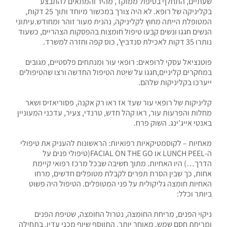
שעתיים, התחלף בטיפול ממוקד, מהיר והמתאים להתבצע
בקליניקה של רופא. לא היה צורך במכשור מיוחד ותוך 25 דקות,
המטופלת הייתה מחוץ לקליניקה, נהנית מעור זוהר ומחודש.עיתוני
הנשים חגגו ונשים קבעו טיפול חומצות בהפסקות הצהריים, כשעוד
נותרו 35 דקות לאכילת סנדביץ', כוס קפה וחזרה למשרד.
פוטנציאל עסקי לרופאים: רופאי עור ומנתחים פלסטיים, מגובים
במחקרים קליניים,חגגו על שיטת הטיפול החדשה ורצו שהטיפולים
ייערכו בקליניקות שלהם.
קליניקות של רופאי עור שעד אז ראו רק אקנה, פסוריאזיס ושאר
מחלות והפרעות עור, ראו קהל חדש, טרנדי, צעיר, עדכני המעוניין
באנטי אייג'ינג. השוק פרח.
מאחיות – לקוסמטיקאיות רפואיות: הראשונות להעניק את טיפולי
ה-LUNCH PEEL או FACIAL ON THE GO(טיפולי פנים על
הדרך…) היו האחיות. מתוך חשיבה שבכל מרכז רפואי קיימת
אחות, כך שבין הסרת תפרים לקבלת מטופלים חדשים, מרחו
האחיות חומצה גליקולית על פני המטופלים. הטיפול היה פשוט
ביותר וכלל:
ניקוי הפנים, מריחת החומצה, נטרול החומצה, שטיפת הפנים
ומריחת חסם שמש. מאוחר יותר, התווסף שיוף מכני עדין. בתחילה