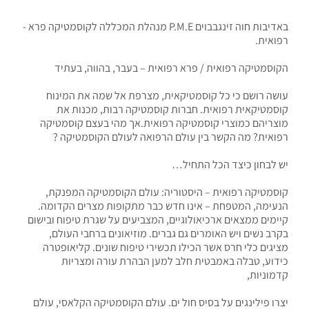
באדיבות חוה זינגבבוים P.M.E מנהלת המכללה לקוסמטיקה פרא -
רפואית.
הקוסמטיקה רפואית / פרא רפואית – בעבר, בהווה, בעתיד
עושה רושם כי כל קוסמטיקאית, מצרפת אל שמה את המינוח
קוסמטיקאית רפואית. חברות קוסמטיקה רבות, מכנות את
מוצריהם כמוצרי קוסמטיקה רפואית.אך מהי בעצם קוסמטיקה
רפואית? מה הקשר בין עולם הרפואה לעולם הקוסמטיקה ?
יש לבחון כיצד הכל התחיל…
קוסמטיקה רפואית – היסטוריה: עולם הקוסמטיקה המפנקת,
הנעימה, המטפחת – אינו חדש כבר מתקופות מצרים הקדומה.
קיימים ממצאים ארכיאולוגיים, המצביעים על שגרת טיפוח ובישום
בקרב נשים ויש האומרים גם גברים. מוזיאונים ברחבי העולם,
מציגים כלי חרס אשר הכילו תכשירי טיפוח שונים. קליאופטרה
כידוע, טבלה באמבטית חלב למען הבהרת עורה ומצריות
קדמוניות,
יצרו פילינגים על בסיס חול ים. עולם הקוסמטיקה הקלאסי, עולם