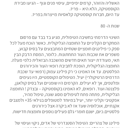
האשליה והזוהר, קרמים יפיפיים, עיסוי פנים וגוף – הגיעו מבירת
הקוסמטיקה, הלא היא – פריז.
עד היום, חברות קוסמטיקה קלאסיות מייצרות בפריז.
שנות ה- 80
השינוי הדרמתי בחשיבה הטיפולית, מגיע בד בבד עם פרסום
המחקרים הקליניים על החומצה הגליקולית. כאשר הוכח מעל לכל
ספק כי פילינגים חומציים שטחיים המתבצעים על בסיס קבוע,
משפרים את שכבות העור התחתונות. כלומר, המסת הדבק הבין
תאי, מעודדת ייצור תאים חדשים מהשכבה הבזאלית כלפי מעלה.
החומצה הגליקולית, הופכת לחביבת רופאי העור והכירורגים
הפלסטים. עד אז האמינו כי רק פילינג עמוק (רפואי עד שכבת
הדרמיס הרטיקולרי) יעיל. הטיפולים הקוסמטיים, היו נעימים
ומלטפים, אך לא יעילים. הקרמים היו שומניים ועל בסיס קולאגן,
פלצנטה ועוד. רופאים, לא האמינו בקוסמטיקה – ובצדק ! החומצה
הגליקולית, פתחה פתח לטיפולים מסוג שונה, טיפול מהיר,
אפקטיבי וקליני יותר, יעיל במיוחד למטופלים בגילאי 35+ ולמצבים
אקנתיים, אוכלוסיה שעד אז לא ביקרה אצל כירורגים
פלסטיים.כיום, ישנם חומרי גלם פעילים נוספים וחומצות חדישות.
פילינג של צהריים: הטיפול הסטנדרטי של אדים, ניקוי ועיסוי של