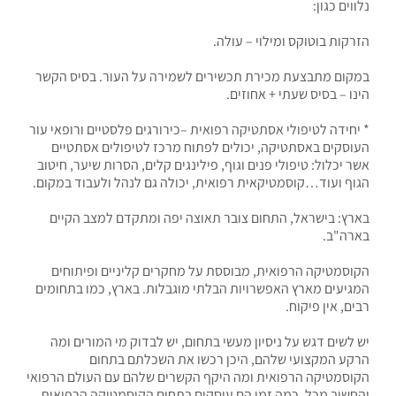
נלווים כגון:
הזרקות בוטוקס ומילוי – עולה.
במקום מתבצעת מכירת תכשירים לשמירה על העור. בסיס הקשר
הינו – בסיס שעתי + אחוזים.
* יחידה לטיפולי אסתטיקה רפואית –כירורגים פלסטיים ורופאי עור
העוסקים באסתטיקה, יכולים לפתוח מרכז לטיפולים אסתטיים
אשר יכלול: טיפולי פנים וגוף, פילינגים קלים, הסרות שיער, חיטוב
הגוף ועוד…קוסמטיקאית רפואית, יכולה גם לנהל ולעבוד במקום.
בארץ: בישראל, התחום צובר תאוצה יפה ומתקדם למצב הקיים
בארה"ב.
הקוסמטיקה הרפואית, מבוססת על מחקרים קליניים ופיתוחים
המגיעים מארץ האפשרויות הבלתי מוגבלות. בארץ, כמו בתחומים
רבים, אין פיקוח.
יש לשים דגש על ניסיון מעשי בתחום, יש לבדוק מי המורים ומה
הרקע המקצועי שלהם, היכן רכשו את השכלתם בתחום
הקוסמטיקה הרפואית ומה היקף הקשרים שלהם עם העולם הרפואי
והחשוב מכל, כמה זמן הם עוסקים בתחום הקוסמטיקה הרפואית.