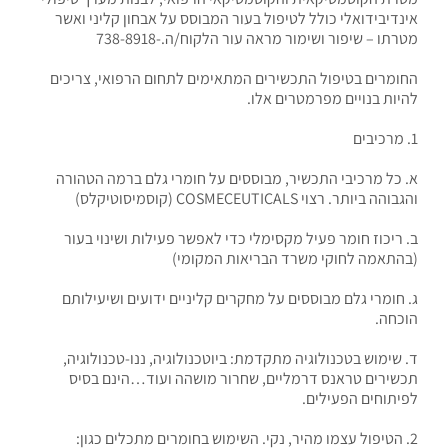
אינדיבידואלי כולל לטיפול בעור המבוסס על אבחון קליני ואשר
מטרתו – שיפור ושימור מראה עור הלקוח/ה.-738-8918
החומרים בטיפול התכשירים המתאימים לתחום הרפואי, צריכים
להיות בנויים מפרמטרים אלו.
1. מרכיבים
א. כל מרכיבי התכשיר, מבוססים על חומרי גלם ברמה הטהורה
והגבוהה ביותר. רצוי COSMECEUTICALS (קוסמיסוטיקלס)
ב. ריכוז חומר פעיל מקסימלי כדי לאפשר פעילות ושינוי בעור
(בהתאמה לחוקי משרד הבריאות המקומי)
ג. חומרי גלם מבוססים על מחקרים קליניים ידועים ושיעילותם
הוכחה.
ד. שימוש בטכנולוגיה מתקדמת: ביוטכנולוגיה, ננו-טכנולוגיה,
תכשירים טראנס דרמליים, שחרור מושהה ועוד…הינם בסיס
לפיתוחים הפעילים.
2. הטיפול עצמו מהיר, נקי. השימוש בחומרים מתכלים כגון: