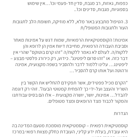
כפפות, גאזות, רב מגבת, סדין חד-פעמי וכו'…אין שימוש
בספוגיות, מגבות, סדינים וכו'..
3. הטיפול מתבצע באור מלא, ללא מוזיקה, תשומת הלב לתגובות
העור ולתגובות המטופל/ת
אמינות! הקוסמטיקאיות הרפואיות, שמות דגש על אמינות מאחר
וסביבת העבודה הרפואית, מחייבת דיווח אמין הן לרופא והן
ללקוח/ה. לעולם לא נאמר ללקוח/ה "זהו קרם בוטוקס" שהרי אין
דבר כזה. או "זהו סרום ליפטינג". כידוע, רק כירורג פלסטי מבצע –
ליפטינג… עלינו ללמוד לדבר ולהסביר בשפה מקצועית, אמינה
ורהוטה ועל אותו קרם להסביר…
"הקרם מכיל פפטידים, אשר תפקידם להחליש את הקשר בין
השריר והעצב ועל-ידי כך להפחית קמטוטי הבעה". זוהי רק דוגמה
להבדל… אמינות, יושר, יושרה מקצועית – אלו הם בסיס עבודתנו
והמקור לכבוד מצד הרופאים ומצד מטופלים.
הגדרות
קוסמטיקאית רפואית – קוסמטיקאית מוסמכת מטעם המדינה בה
היא עובדת, בעלת ידע קליני, העובדת כחלק מצוות רפואי במרכז