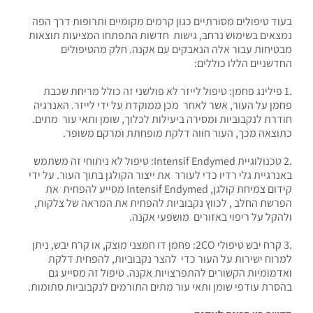
בעוד טיפולים מסורתיים כגון קרמים מקומיים ותרופות דרך הפה
נמצאים בשימוש נרחב, גישות חדשות התפתחו המציעות תוצאות
מבטיחות עבור אלה הנאבקים עם אקנה. חלק מהטיפולים
החדשניים הללו כוללים:
.1 פילינג פחמן: טיפול לייזר לא פולשני זה כולל מריחת שכבת
פחמן על העור, אשר לאחר מכן ממוקדת על ידי לייזר. האנרגיה
חודרת לנקבוביות ומסירה ביעילות לכלוך, שומן ותאי עור מתים.
כתוצאה מכך, העור חווה דלקת מופחתת ומרקם משופר.
.2 טכנולוגיית Intensif Endymed: טיפול לא ניתוחי זה משתמש
באנרגיית גלי רדיו כדי לעורר את ייצור הקולגן בתוך העור. על ידי
קידום צמיחת קולגן, Intensif Endymed מסייע להפחית את
הפרשת החלב , לכווץ נקבוביות להפחית את המראה של צלקות,
ולהקל על ריפוי באזורים מושפעי אקנה.
.3 קרח יבש טיפולי 2CO: פחמן דו חמצני מוצק, או קרח יבש, ניתן
למרוח ישירות על העור כדי להצר נקבוביות, להפחית דלקת
ואדמומיות הקשורים להתפרצויות אקנה. טיפול זה מסייע גם
בהסרת עודפי שומן ותאי עור מתים התורמים לנקבוביות סתומות.