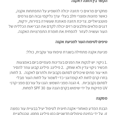
הקשר בין תזונה לאקנה
מחקרים מראים כי תזונה יכולה להשפיע על התפתחות אקנה,
כאשר מזונות ומוצרי חלב בעלי ערך גליקמי גבוה הם גורמים
פוטנציאליים. צריכת תזונה מאוזנת שעשירה בפירות, ירקות,
דגנים מלאים וחלבונים רזים יכולה לקדם את הבריאות הכללית של
העור ועשויה לעזור להפחית את חומרת התפרצויות האקנה.
טיפים לטיפוח העור למניעת אקנה
מניעת אקנה מתחילה בשגרת טיפוח עור עקבית, כולל:
.1 ניקוי: יש לנקות את הפנים בעדינות פעמיים ביום באמצעות
תכשיר ניקוי עדין ולא שוחק. .2 פילינג: פילינג קבוע עוזר להסיר
תאי עור מתים שיכולים לסתום נקבוביות ולתרום לאקנה. .3 לחות:
בחרו קרם לחות לא קומדוגני כדי לשמור על לחות העור מבלי
לסתום נקבוביות. .4 הגנה מפני השמש: הגנו על עורכם מפני קרני
UV מזיקות על ידי שימוש בקרם הגנה עם 30 SPF לפחות.
מסקנה
הבנת המדע מאחורי אקנה חיונית לטיפול יעיל בבעיית עור נפוצה
זו. על ידי בחינת טיפולים חדשניים כמו פילינג פחמן, טכנולוגיית