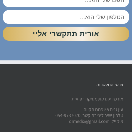
אורית תתקשרי אליי
פרטי התקשרות
אורמדיקס קוסמטיקה רפואית
עין גנים 55 פתח תקווה
טלפון ישיר ליצירת קשר: 054-9737070
אימייל: ormedix@gmail.com