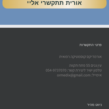
אורית תתקשרי אליי
פרטי התקשרות
אורמדיקס קוסמטיקה רפואית
עין גנים 55 פתח תקווה
טלפון ישיר ליצירת קשר: 054-9737070
אימייל: ormedix@gmail.com
ניווט מהיר