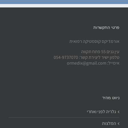
פרטי התקשרות
אורמדיקס קוסמטיקה רפואית
עין גנים 55 פתח תקווה
טלפון ישיר ליצירת קשר: 054-9737070
אימייל: ormedix@gmail.com
ניווט מהיר
גלריה לפני ואחרי
המלצות